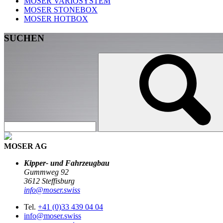
MOSER VARIOSYSTEM
MOSER STONEBOX
MOSER HOTBOX
SUCHEN
MOSER AG
Kipper- und Fahrzeugbau
Gummweg 92
3612 Steffisburg
info@moser.swiss
Tel.
+41 (0)33 439 04 04
info@moser.swiss